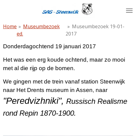
Ga
direct
naar
Home
»
Museumbezoek
»
Museumbezoek 19-01-
de
ed.
2017
hoofdinhoud
Donderdagochtend 19 januari 2017
Het was een erg koude ochtend, maar zo mooi
met al die rijp op de bomen.
We gingen met de trein vanaf station Steenwijk
naar Het Drents museum in Assen, naar
"Peredvizhniki",
Russisch Realisme
.
rond Repin 1870-1900