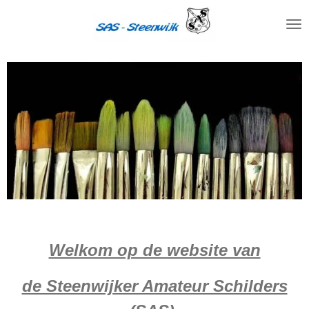
Ga
direct
naar
de
hoofdinhoud
Welkom op de website van
de Steenwijker Amateur Schilders